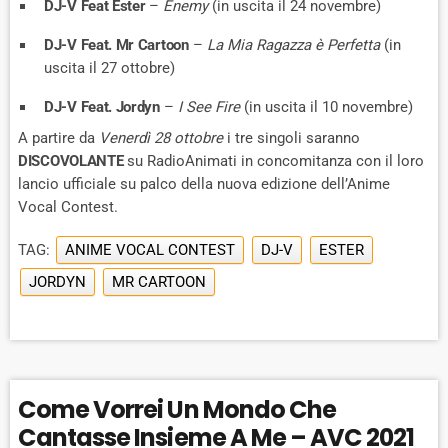
DJ-V Feat Ester
–
Enemy
(in uscita il 24 novembre)
DJ-V Feat. Mr Cartoon
–
La Mia Ragazza è Perfetta
(in
uscita il 27 ottobre)
DJ-V Feat. Jordyn
–
I See Fire
(in uscita il 10 novembre)
A partire da
Venerdì 28 ottobre
i tre singoli saranno
DISCOVOLANTE
su RadioAnimati in concomitanza con il loro
lancio ufficiale su palco della nuova edizione dell’Anime
Vocal Contest.
TAG:
ANIME VOCAL CONTEST
DJ-V
ESTER
JORDYN
MR CARTOON
Come Vorrei Un Mondo Che
Cantasse Insieme A Me – AVC 2021