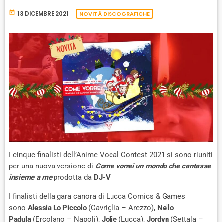
today
13 DICEMBRE 2021
NOVITÀ DISCOGRAFICHE
I cinque finalisti dell’Anime Vocal Contest 2021 si sono riuniti
per una nuova versione di
Come vorrei un mondo che cantasse
insieme a me
prodotta da
DJ-V
.
I finalisti della gara canora di Lucca Comics & Games
sono
Alessia Lo Piccolo
(Cavriglia – Arezzo),
Nello
Padula
(Ercolano – Napoli),
Jolie
(Lucca),
Jordyn
(Settala –