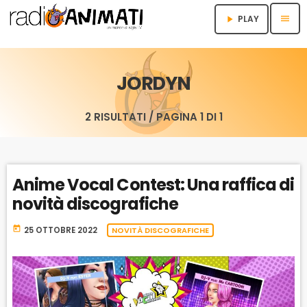
menu
PLAY
play_arrow
JORDYN
2 RISULTATI / PAGINA 1 DI 1
Anime Vocal Contest: Una raffica di
novità discografiche
today
25 OTTOBRE 2022
NOVITÀ DISCOGRAFICHE