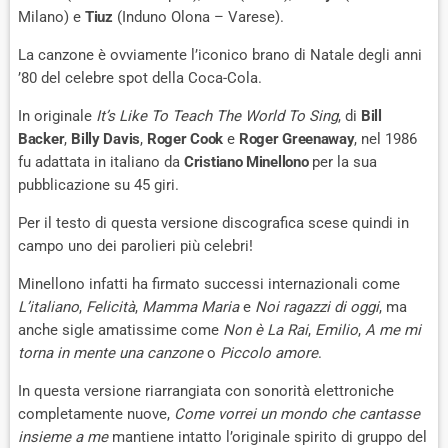
Milano) e
Tiuz
(Induno Olona – Varese).
La canzone è ovviamente l’iconico brano di Natale degli anni
’80 del celebre spot della Coca-Cola.
In originale
It’s Like To Teach The World To Sing
, di
Bill
Backer
,
Billy Davis
,
Roger Cook
e
Roger Greenaway
, nel 1986
fu adattata in italiano da
Cristiano Minellono
per la sua
pubblicazione su 45 giri.
Per il testo di questa versione discografica scese quindi in
campo uno dei parolieri più celebri!
Minellono infatti ha firmato successi internazionali come
L’italiano
,
Felicità
,
Mamma Maria
e
Noi ragazzi di oggi
, ma
anche sigle amatissime come
Non è La Rai
,
Emilio
,
A me mi
torna in mente una canzone
o
Piccolo amore
.
In questa versione riarrangiata con sonorità elettroniche
completamente nuove,
Come vorrei un mondo che cantasse
insieme a me
mantiene intatto l’originale spirito di gruppo del