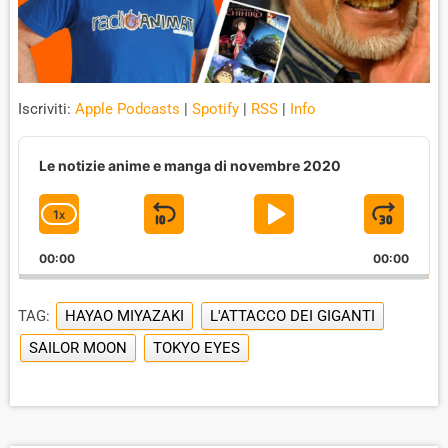
Iscriviti:
Apple Podcasts
|
Spotify
|
RSS
|
Info
A
u
Le notizie anime e manga di novembre 2020
d
i
1
X
S
P
J
C
o
P
H
K
L
U
l
00:00
A
00:00
I
A
M
a
N
y
G
P
Y
P
e
TAG:
HAYAO MIYAZAKI
L'ATTACCO DEI GIGANTI
E
B
P
F
r
P
SAILOR MOON
TOKYO EYES
A
A
O
L
A
C
U
R
Y
K
S
W
B
A