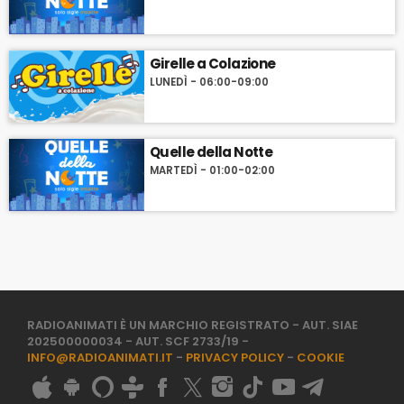
Girelle a Colazione
LUNEDÌ - 06:00-09:00
Quelle della Notte
MARTEDÌ - 01:00-02:00
RADIOANIMATI È UN MARCHIO REGISTRATO - AUT. SIAE
202500000034 - AUT. SCF 2733/19 -
INFO@RADIOANIMATI.IT
-
PRIVACY POLICY
-
COOKIE