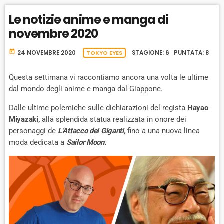
R
D
R
A
D
Le notizie anime e manga di
T
novembre 2020
E
today
24 NOVEMBRE 2020
TOKYO EYES
STAGIONE: 6 PUNTATA: 8
Questa settimana vi raccontiamo ancora una volta le ultime
dal mondo degli anime e manga dal Giappone.
Dalle ultime polemiche sulle dichiarazioni del regista
Hayao
Miyazaki,
alla splendida statua realizzata in onore dei
personaggi de
L’
Attacco dei Giganti
,
fino a una nuova linea
moda dedicata a
Sailor Moon.