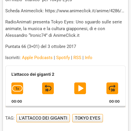
Scheda Animeclick: https://www.animeclick.it/anime/4286/…
RadioAnimati presenta Tokyo Eyes: Uno sguardo sulle serie
animate, la musica e la cultura giapponesi, di e con
Alessandro “Ironic74” di AnimeClick.it
Puntata 66 (3×01) del 3 ottobre 2017
Iscriviti:
Apple Podcasts
|
Spotify
|
RSS
|
Info
A
u
L’attacco dei giganti 2
d
i
1
X
S
P
J
C
o
P
H
K
L
U
l
00:00
A
00:00
I
A
M
a
N
y
G
P
Y
P
e
TAG:
L'ATTACCO DEI GIGANTI
TOKYO EYES
E
B
P
F
r
P