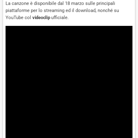
La canzone è disponibile dal 18 marzo sulle principali
piattaforme per lo streaming ed il download, nonché su
YouTube col
videoclip
ufficiale.