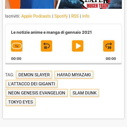
Iscriviti:
Apple Podcasts
|
Spotify
|
RSS
|
Info
A
u
Le notizie anime e manga di gennaio 2021
d
i
1
X
S
P
J
C
o
P
H
K
L
U
l
00:00
A
00:00
I
A
M
a
N
y
G
P
Y
P
e
TAG:
DEMON SLAYER
HAYAO MIYAZAKI
E
B
P
F
r
P
L'ATTACCO DEI GIGANTI
A
A
O
L
NEON GENESIS EVANGELION
A
SLAM DUNK
C
U
R
Y
TOKYO EYES
K
S
W
B
A
W
E
A
C
A
R
K