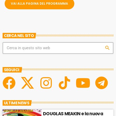
Y
VAI ALLA PAGINA DEL PROGRAMMA
K
S
W
B
A
W
E
A
C
A
R
K
R
D
R
A
D
CERCA NEL SITO
T
E
search
SEGUICI
ULTIME NEWS
DOUGLAS MEAKIN e la nuova