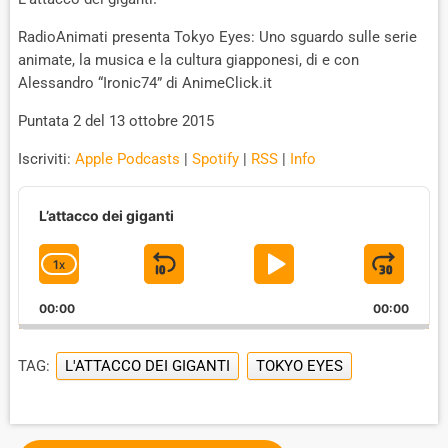
RadioAnimati presenta Tokyo Eyes: Uno sguardo sulle serie
animate, la musica e la cultura giapponesi, di e con
Alessandro “Ironic74” di AnimeClick.it
Puntata 2 del 13 ottobre 2015
Iscriviti:
Apple Podcasts
|
Spotify
|
RSS
|
Info
A
u
L’attacco dei giganti
d
i
1
X
S
P
J
C
o
P
H
K
L
U
l
00:00
A
00:00
I
A
M
a
N
y
G
P
Y
P
e
TAG:
L'ATTACCO DEI GIGANTI
TOKYO EYES
E
B
P
F
r
P
A
A
O
L
A
C
U
R