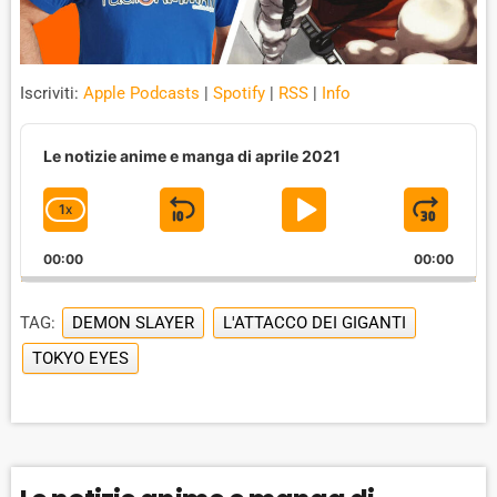
Iscriviti:
Apple Podcasts
|
Spotify
|
RSS
|
Info
A
u
Le notizie anime e manga di aprile 2021
d
i
1
X
S
P
J
C
o
P
H
K
L
U
l
00:00
A
00:00
I
A
M
a
N
y
G
P
Y
P
e
TAG:
DEMON SLAYER
L'ATTACCO DEI GIGANTI
E
B
P
F
r
P
TOKYO EYES
A
A
O
L
A
C
U
R
Y
K
S
W
B
A
W
E
A
C