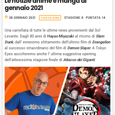
Le notizie anime e manga di
A
R
K
gennaio 2021
R
D
R
A
D
T
today
26 GENNAIO 2021
TOKYO EYES
STAGIONE: 6 PUNTATA: 14
E
Una carrellata di tutte le ultime news provenienti dal Sol
Levante. Dagli 80 anni di
Hayao Miyazaki
al ritorno di
Slam
Dunk
, dall’ ennesimo slittamento dell’ultimo film di
Evangelion
al successo straordinario del film di
Demon Slayer
. A Tokyo
Eyes ascolteremo anche l’ ultima suggestiva opening
dell’attesissima stagione finale di
Attacco dei Giganti
.