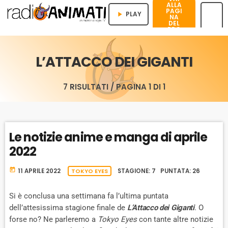
ALLA
PAGI
PLAY
play_arrow
NA
DEL
PRO
menu
GRA
MMA
L’ATTACCO DEI GIGANTI
7 RISULTATI / PAGINA 1 DI 1
Le notizie anime e manga di aprile
2022
today
11 APRILE 2022
TOKYO EYES
STAGIONE: 7 PUNTATA: 26
Si è conclusa una settimana fa l’ultima puntata
dell’attesissima stagione finale de
L’Attacco dei Giganti
. O
forse no? Ne parleremo a
Tokyo Eyes
con tante altre notizie