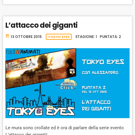
A
A
O
L
A
C
U
R
Y
K
S
W
B
L’attacco dei giganti
A
W
E
A
C
A
R
K
today
13 OTTOBRE 2015
TOKYO EYES
STAGIONE: 1 PUNTATA: 2
R
D
R
A
D
T
E
Le mura sono crollate ed è ora di parlare della serie evento
L’attacco dei giganti!