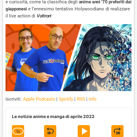
e curiosità, come la classifica degli
anime anni ’70 preferiti dai
giapponesi
e l’ennesimo tentativo Holywoodiano di realizzare
il live action di
Voltron
!
Iscriviti:
Apple Podcasts
|
Spotify
|
RSS
|
Info
A
u
Le notizie anime e manga di aprile 2022
d
i
1
X
S
P
J
C
o