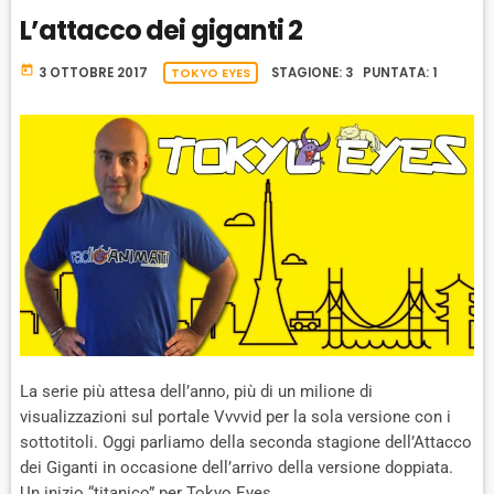
W
E
A
C
L’attacco dei giganti 2
A
R
K
R
D
R
today
3 OTTOBRE 2017
TOKYO EYES
STAGIONE: 3 PUNTATA: 1
A
D
T
E
La serie più attesa dell’anno, più di un milione di
visualizzazioni sul portale Vvvvid per la sola versione con i
sottotitoli. Oggi parliamo della seconda stagione dell’Attacco
dei Giganti in occasione dell’arrivo della versione doppiata.
Un inizio “titanico” per Tokyo Eyes