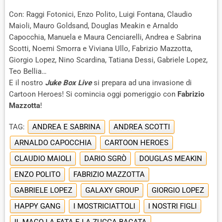
Con: Raggi Fotonici, Enzo Polito, Luigi Fontana, Claudio
Maioli, Mauro Goldsand, Douglas Meakin e Arnaldo
Capocchia, Manuela e Maura Cenciarelli, Andrea e Sabrina
Scotti, Noemi Smorra e Viviana Ullo, Fabrizio Mazzotta,
Giorgio Lopez, Nino Scardina, Tatiana Dessi, Gabriele Lopez,
Teo Bellia…
E il nostro
Juke Box Live
si prepara ad una invasione di
Cartoon Heroes! Si comincia oggi pomeriggio con
Fabrizio
Mazzotta
!
TAG:
ANDREA E SABRINA
ANDREA SCOTTI
ARNALDO CAPOCCHIA
CARTOON HEROES
CLAUDIO MAIOLI
DARIO SGRÒ
DOUGLAS MEAKIN
ENZO POLITO
FABRIZIO MAZZOTTA
GABRIELE LOPEZ
GALAXY GROUP
GIORGIO LOPEZ
HAPPY GANG
I MOSTRICIATTOLI
I NOSTRI FIGLI