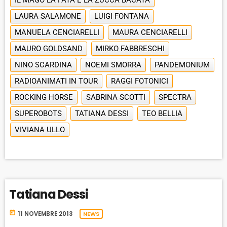
IL MAGO LA FATA E LA ZUCCA BACATA
LAURA SALAMONE
LUIGI FONTANA
MANUELA CENCIARELLI
MAURA CENCIARELLI
MAURO GOLDSAND
MIRKO FABBRESCHI
NINO SCARDINA
NOEMI SMORRA
PANDEMONIUM
RADIOANIMATI IN TOUR
RAGGI FOTONICI
ROCKING HORSE
SABRINA SCOTTI
SPECTRA
SUPEROBOTS
TATIANA DESSI
TEO BELLIA
VIVIANA ULLO
Tatiana Dessi
today
11 NOVEMBRE 2013
NEWS