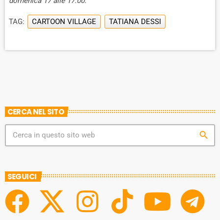
domenica 17 alle 17:00.
TAG:
CARTOON VILLAGE
TATIANA DESSI
CERCA NEL SITO
search
SEGUICI