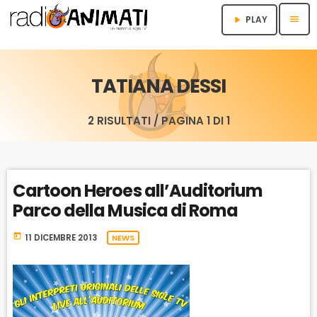
menu
PLAY
play_arrow
TATIANA DESSI
2 RISULTATI / PAGINA 1 DI 1
Cartoon Heroes all’Auditorium
Parco della Musica di Roma
today
11 DICEMBRE 2013
NEWS