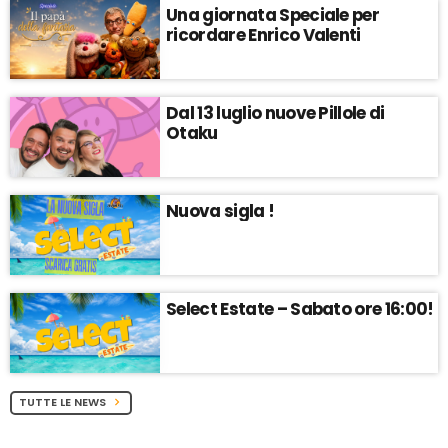
Una giornata Speciale per
ricordare Enrico Valenti
Dal 13 luglio nuove Pillole di
Otaku
Nuova sigla !
Select Estate – Sabato ore 16:00!
TUTTE LE NEWS
chevron_right