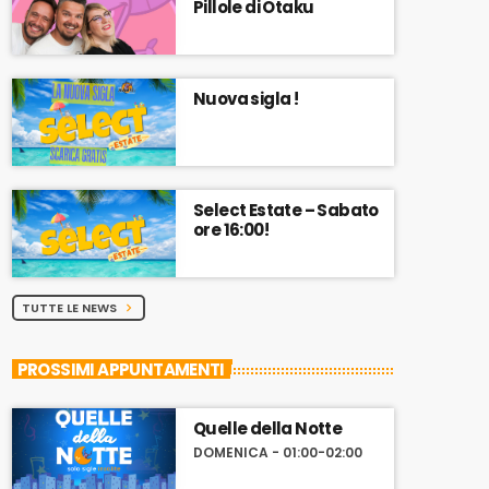
Pillole di Otaku
Nuova sigla !
Select Estate – Sabato
ore 16:00!
TUTTE LE NEWS
chevron_right
PROSSIMI APPUNTAMENTI
Quelle della Notte
DOMENICA - 01:00-02:00