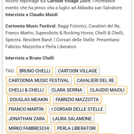
nostro reportage sul
Cartoon Village 2009
, l’incredibile
evento che ha preso vita a luglio ad Abbadia san Salvatore.
Intervista a Claudio Maioli
Cartoonia Music Festival
: Raggi Fotonici, Cavalieri del Re,
Franco Martin, Superobots & Rocking Horse, Chelli & Chelli,
Spectra. Resident Band: I Corsari delle Stelle. Presentano:
Fabrizio Mazzotta e Perla Liberatori.
Intervista a Bruno Chelli
TAG:
BRUNO CHELLI
CARTOON VILLAGE
CARTOONIA MUSIC FESTIVAL
CAVALIERI DEL RE
CHELLI & CHELLI
CLARA SERINA
CLAUDIO MAIOLI
DOUGLAS MEAKIN
FABRIZIO MAZZOTTA
FRANCO MARTIN
I CORSARI DELLE STELLE
JONATHAN ZARA
LAURA SALAMONE
MIRKO FABBRESCHI
PERLA LIBERATORI