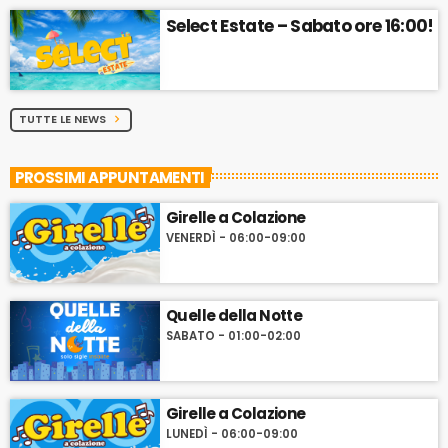
Select Estate – Sabato ore 16:00!
TUTTE LE NEWS
chevron_right
PROSSIMI APPUNTAMENTI
Girelle a Colazione
VENERDÌ - 06:00-09:00
Quelle della Notte
SABATO - 01:00-02:00
Girelle a Colazione
LUNEDÌ - 06:00-09:00