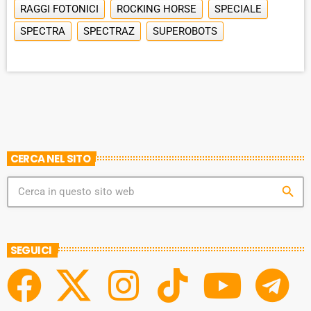
RAGGI FOTONICI
ROCKING HORSE
SPECIALE
SPECTRA
SPECTRAZ
SUPEROBOTS
CERCA NEL SITO
search
SEGUICI