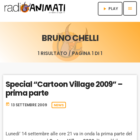
menu
PLAY
play_arrow
BRUNO CHELLI
1 RISULTATO / PAGINA 1 DI 1
Special “Cartoon Village 2009” –
prima parte
today
13 SETTEMBRE 2009
NEWS
Lunedi’ 14 settembre alle ore 21 va in onda la prima parte del