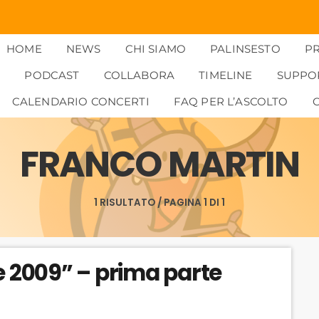
HOME
NEWS
CHI SIAMO
PALINSESTO
P
PODCAST
COLLABORA
TIMELINE
SUPPO
CALENDARIO CONCERTI
FAQ PER L’ASCOLTO
FRANCO MARTIN
1 RISULTATO / PAGINA 1 DI 1
e 2009” – prima parte