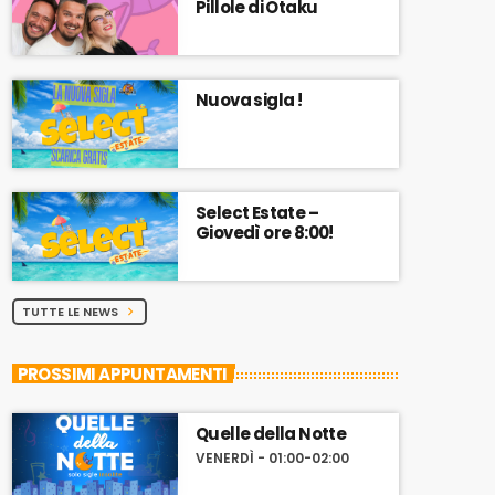
Pillole di Otaku
Nuova sigla !
Select Estate –
Giovedì ore 8:00!
TUTTE LE NEWS
chevron_right
PROSSIMI APPUNTAMENTI
Quelle della Notte
VENERDÌ - 01:00-02:00