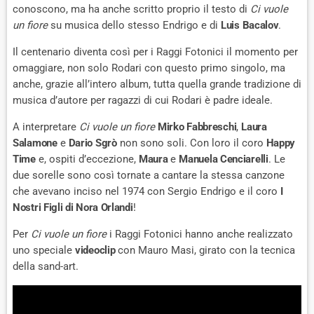
conoscono, ma ha anche scritto proprio il testo di
Ci vuole
un fiore
su musica dello stesso Endrigo e di
Luis Bacalov
.
Il centenario diventa così per i Raggi Fotonici il momento per
omaggiare, non solo Rodari con questo primo singolo, ma
anche, grazie all’intero album, tutta quella grande tradizione di
musica d’autore per ragazzi di cui Rodari è padre ideale.
A interpretare
Ci vuole un fiore
Mirko Fabbreschi
,
Laura
Salamone
e
Dario Sgrò
non sono soli. Con loro il coro
Happy
Time
e, ospiti d’eccezione,
Maura
e
Manuela Cenciarelli
. Le
due sorelle sono così tornate a cantare la stessa canzone
che avevano inciso nel 1974 con Sergio Endrigo e il coro
I
Nostri Figli di Nora Orlandi
!
Per
Ci vuole un fiore
i Raggi Fotonici hanno anche realizzato
uno speciale
videoclip
con Mauro Masi, girato con la tecnica
della sand-art.