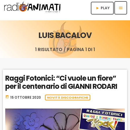
menu
PLAY
play_arrow
LUIS BACALOV
1 RISULTATO / PAGINA 1 DI 1
Raggi Fotonici: “Ci vuole un fiore”
per il centenario di GIANNI RODARI
today
15 OTTOBRE 2020
NOVITÀ DISCOGRAFICHE