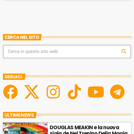
CERCA NEL SITO
search
SEGUICI
ULTIME NEWS
DOUGLAS MEAKIN e la nuova
sigla de Nel Trenino Della Magia