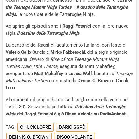
the Teenage Mutant Ninja Turtles – Il destino delle Tartarughe
Ninja
, la nuova serie delle Tartarughe Ninja.
Ad aprire gli episodi sono i
Raggi Fotonici
con la loro nuova
sigla
Il destino delle Tartarughe Ninja
.
La canzone dei Raggi è l’adattamento italiano, con testo di
Valerio Gallo Curcio
e
Mirko Fabbreschi
, della sigla originale
americana. Ovvero di
Rise of the Teenage Mutant Ninja
Turtles Main Title Theme
, eseguita da Matt Mahaffey,
composta da
Matt Mahaffey
e
Leticia Wolf
, basata su
Teenage
Mutant Ninja Turtles
composta da
Dennis C. Brown
e
Chuck
Lorre
.
Al momento il gruppo ha inciso la sigla solo nella versione
TV da 30”. Senza indugio tuttavia
Il destino delle Tartarughe
Ninja
dei Raggi Fotonici è già Disco Volante su RadioAnimati.
TAG:
CHUCK LORRE
DARIO SGRÒ
DENNIS C. BROWN
DISCO VOLANTE