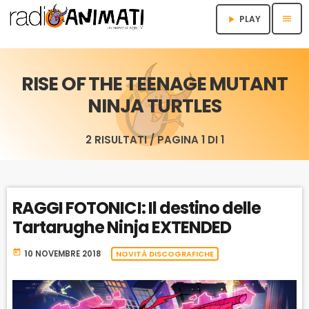
menu
PLAY
play_arrow
RISE OF THE TEENAGE MUTANT
NINJA TURTLES
2 RISULTATI / PAGINA 1 DI 1
RAGGI FOTONICI: Il destino delle
Tartarughe Ninja EXTENDED
today
10 NOVEMBRE 2018
NOVITÀ DISCOGRAFICHE