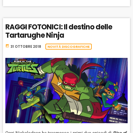
RAGGI FOTONICI: Il destino delle
Tartarughe Ninja
today
31 OTTOBRE 2018
NOVITÀ DISCOGRAFICHE
Oggi Nickelodeon ha trasmesso i primi due episodi di
Rise of