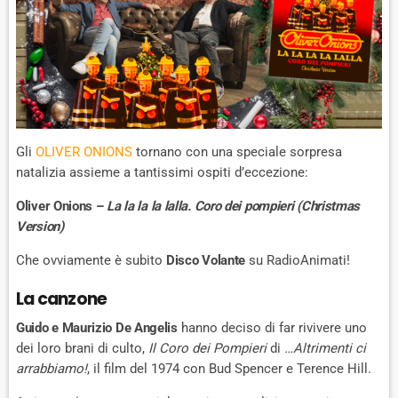
Gli
OLIVER ONIONS
tornano con una speciale sorpresa
natalizia assieme a tantissimi ospiti d’eccezione:
Oliver Onions –
La la la la lalla. Coro dei pompieri (Christmas
Version)
Che ovviamente è subito
Disco Volante
su RadioAnimati!
La canzone
Guido e Maurizio De Angelis
hanno deciso di far rivivere uno
dei loro brani di culto,
Il Coro dei Pompieri
di
…Altrimenti ci
arrabbiamo!
, il film del 1974 con Bud Spencer e Terence Hill.