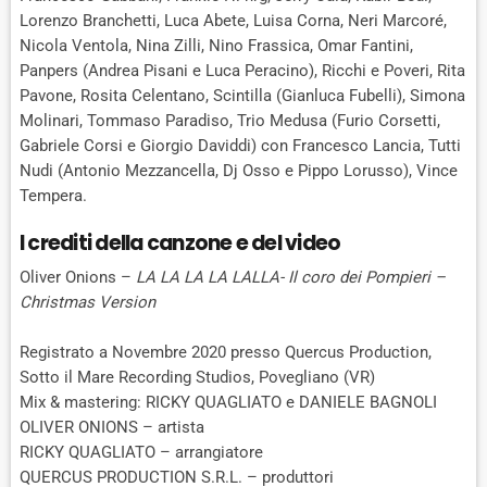
Lorenzo Branchetti, Luca Abete, Luisa Corna, Neri Marcoré,
Nicola Ventola, Nina Zilli, Nino Frassica, Omar Fantini,
Panpers (Andrea Pisani e Luca Peracino), Ricchi e Poveri, Rita
Pavone, Rosita Celentano, Scintilla (Gianluca Fubelli), Simona
Molinari, Tommaso Paradiso, Trio Medusa (Furio Corsetti,
Gabriele Corsi e Giorgio Daviddi) con Francesco Lancia, Tutti
Nudi (Antonio Mezzancella, Dj Osso e Pippo Lorusso), Vince
Tempera.
I crediti della canzone e del video
Oliver Onions –
LA LA LA LA LALLA- Il coro dei Pompieri –
Christmas Version
Registrato a Novembre 2020 presso Quercus Production,
Sotto il Mare Recording Studios, Povegliano (VR)
Mix & mastering: RICKY QUAGLIATO e DANIELE BAGNOLI
OLIVER ONIONS – artista
RICKY QUAGLIATO – arrangiatore
QUERCUS PRODUCTION S.R.L. – produttori