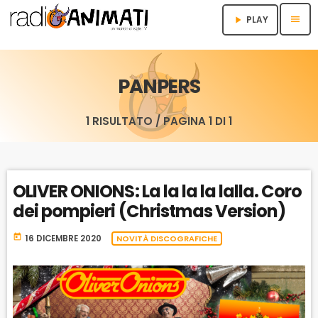
menu
PLAY
play_arrow
PANPERS
1 RISULTATO / PAGINA 1 DI 1
OLIVER ONIONS: La la la la lalla. Coro
dei pompieri (Christmas Version)
today
16 DICEMBRE 2020
NOVITÀ DISCOGRAFICHE