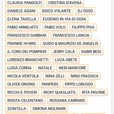
CLAUDIA PANDOLFI
CRISTINA D'AVENA
DANIELE ADANI
DISCO VOLANTE
DJ OSSO
ELENA TAVELLA
EUGENIO IN VIA DI GIOIA
FABIO ARMILIATO
FABIO VOLO
FILIPPO PIVA
FRANCESCO GABBANI
FRANCESCO LANCIA
FRANKIE HI-NRG
GUIDO & MAURIZIO DE ANGELIS
IL CORO DEI POMPIERI
JERRY CALÀ
KABIR BEDI
LORENZO BRANCHETTI
LUCA ABETE
LUISA CORNA
NATALE
NERI MARCORÉ
NICOLA VENTOLA
NINA ZILLI
NINO FRASSICA
OLIVER ONIONS
PANPERS
PIPPO LORUSSO
RICCHI E POVERI
RICKY QUAGLIATO
RITA PAVONE
ROSITA CELENTANO
ROSSANA CARRARO
SCINTILLA
SIMONA MOLINARI