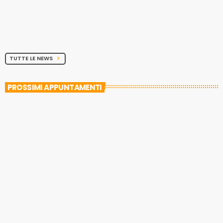
TUTTE LE NEWS
chevron_right
PROSSIMI APPUNTAMENTI